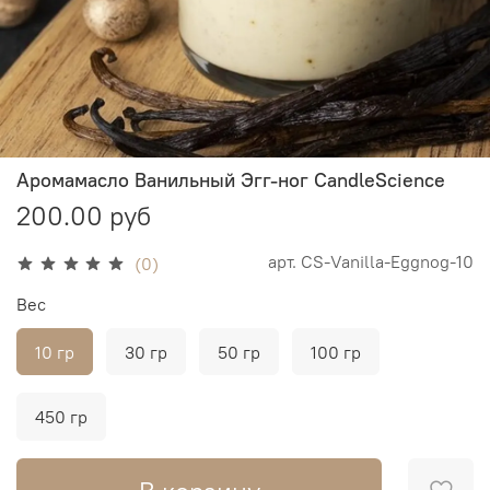
Аромамасло Ванильный Эгг-ног CandleScience
200.00 руб
арт.
CS-Vanilla-Eggnog-10
(0)
Вес
10 гр
30 гр
50 гр
100 гр
450 гр