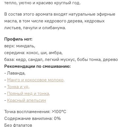
тепло, уютно и красиво круглый год.
В состав этого аромата входят натуральные эфирные
масла, в том числе кедрового дерева, кедровых
листьев, пачули и олибанума.
Профиль нот:
верх: миндаль,
середина: кокос, ши, амбра,
база: кедр, сандал, легкий мускус, бобы тонка, дерево
Рекомендации по смешиванию:
-
Лаванда,
-
Манго и кокосовое молоко,
-
Тонка и уд,
-
Пряный мед и тонка,
-
Красный апельсин
Точка воспламенения: >100°C
Содержание ванилина: 0%
Без фталатов