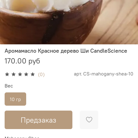
Аромамасло Красное дерево Ши CandleScience
170.00 руб
арт.
CS-mahogany-shea-10
(0)
Вес
10 гр
Предзаказ