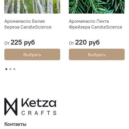
Аромамасло Белая
Аромамасло Пихта
береза CandleScience
Фрейзера CandleScience
225 руб
220 руб
От
От
Выбрать
Выбрать
Контакты