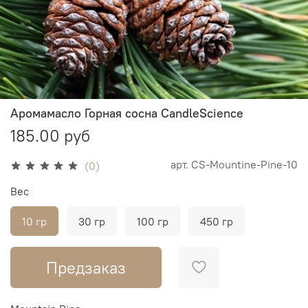
Аромамасло Горная сосна CandleScience
185.00 руб
арт.
CS-Mountine-Pine-10
(0)
Вес
10 гр
30 гр
100 гр
450 гр
Предзаказ