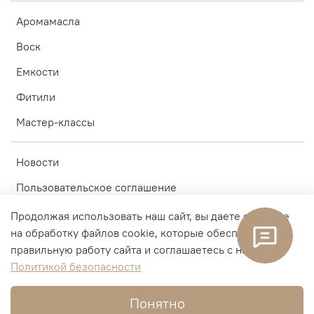
Аромамасла
Воск
Емкости
Фитили
Мастер-классы
Новости
Пользовательское соглашение
Условия обмена и возврата
Продолжая использовать наш сайт, вы даете согласие
на обработку файлов cookie, которые обеспечивают
Акции
правильную работу сайта и соглашаетесь с нашей
Обратная связь
Политикой безопасности
Понятно
© 2020-2025 Ketza Crafts. Все права защищены.