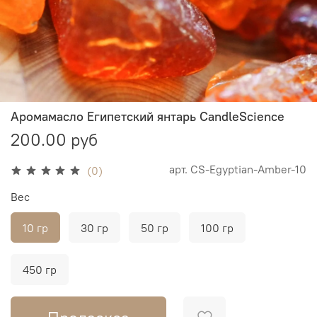
Аромамасло Египетский янтарь CandleScience
200.00 руб
арт.
CS-Egyptian-Amber-10
(0)
Вес
10 гр
30 гр
50 гр
100 гр
450 гр